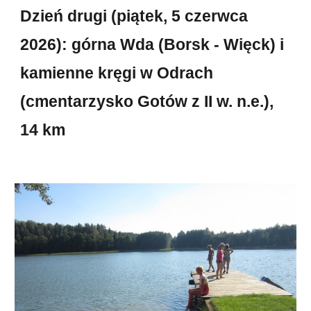
Dzień drugi (piątek,
5
czerwca
202
6
): górna Wda (Borsk - W
ięck)
i
kamienne kręgi w Odrach
(cmentarzysko Gotów z II w. n.e.),
14 km