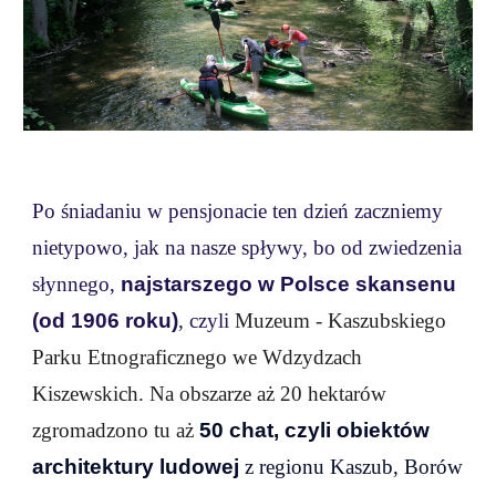
Po śniadaniu w pensjonacie
t
en dzień zaczniemy
nietypowo, jak na nasze spływy, bo od zwiedzenia
słynnego,
najstarszego w Polsce skansenu
(od 1906 roku)
, czyli
Muzeum - Kaszubskiego
Parku Etnograficznego we Wdzydzach
Kiszewskich. Na obszarze aż 20 hekt
arów
zgromadzono tu aż
50 chat, czyli obiektów
architektury ludowej
z regionu Kaszub, Borów