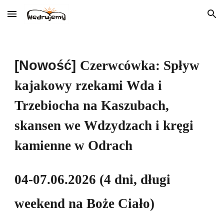
Skip to main content
Skip to navigation
[Nowość]
Czerwcówka: Spływ
kajakowy rzek
ami
Wda i
Trzebiocha na Kaszubach,
skansen we Wdzydzach i kręgi
kamienne w Odrach
04-07
.06.202
6
(4 dni, długi
weekend na Boże Ciało)