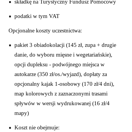
składkę na Turystyczny Fundusz Pomocowy
podatki w tym VAT
Opcjonalne koszty uczestnictwa:
pakiet
3
obiadokolacji (
145 zł
, zupa + drugie
danie, do wyboru mi
ęsne i wegetariańskie
),
opcji dupleksu - podwójnego miejsca w
autokarze (3
5
0 zł/os./wyjazd), dopłaty za
opcjonalny kajak 1-osobowy (1
7
0 zł/4 dni),
map kolorowych z zaznaczonymi trasami
spływów w wersji wydrukowanej (16 zł/4
mapy)
Koszt nie obejmuje: