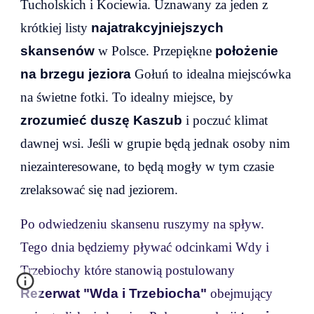
Tucholskich i Kociewia. Uznawany za jeden z
krótkiej listy
najatrakcyjniejszych
skansenów
w Polsce. Przepiękne
położenie
na brzegu jeziora
Gołuń to idealna miejscówka
na świetne fotki. To idealny miejsce, by
zrozumieć duszę Kaszub
i poczuć klimat
dawnej wsi. Jeśli w grupie będą jednak osoby nim
niezainteresowane, to będą mogły
w tym czasie
zrelaksować się nad jeziorem.
Po odwiedzeniu skansenu ruszymy na spływ.
Tego dnia będziemy pływać odcinkami Wdy i
Trzebiochy które stanowią postulowany
R
ezerwat "Wda i Trzebiocha"
obejmujący