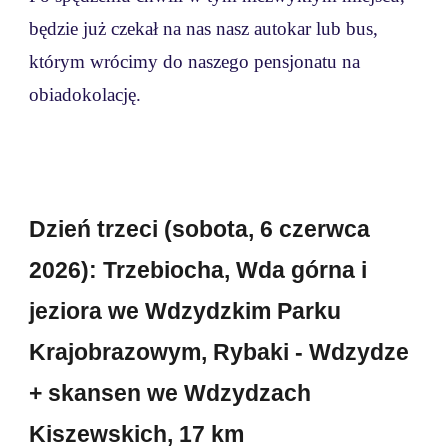
będzie już czekał na nas nasz autokar lub bus,
którym wrócimy do naszego pensjonatu na
obiadokolację.
Dzień trzeci (sobota,
6
czerwca
202
6
): Trzebiocha, Wda górna
i
jeziora
we Wdzydzkim Parku
Krajobrazowym,
Rybaki
- Wdzydze
+ skansen we Wdzydzach
Kiszews
kich, 17 km