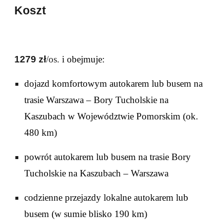
Koszt
1
279
zł
/os.
i obejmuje
:
dojazd komfortowym autokarem lub busem na
trasie Warszawa –
Bory Tucholskie na
Kaszubach
w Województwie Pomorskim (ok.
480
km)
powrót autokarem lub busem na trasie Bory
Tucholskie na Kaszubach – Warszawa
codzienne przejazdy lokalne autokarem lub
busem (w sumie blisko 1
90
km)