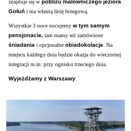
znajduje się w
pobliżu malowniczego jeziora
Gołuń
i ma własną linię brzegową.
Wszystkie 3 noce nocujemy
w
t
ym samym
pensjonacie,
tam mamy też zamówione
śniadania
i opcjonalne
obiadokolacje
. Na
miejscu każdego dnia będzie okazja do wieczornej
integracji m.in. przy ognisku trzeciego dnia
.
Wyjeżdżamy z Warszawy
.