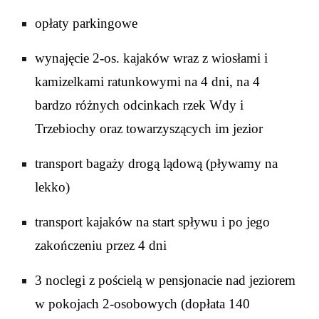
opłaty parkingowe
wynajęcie 2-os. kajaków wraz z wiosłami i
kamizelkami ratunkowymi na 4 dni, na
4
bardzo różnych odcinkach rzek
Wdy i
Trzebiochy oraz
towarzyszących
im
jezior
transport bagaży drogą lądową (pływamy na
lekko)
transport kajaków na start spływu i po jego
zakończeniu przez 4 dni
3 noclegi z pościelą w
pensjonacie
nad jeziorem
w pokojach 2-osobowych (dop
ł
ata
140