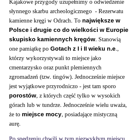
Kajakowe przygody uzupełnimy o odwiedzenie
słynnego skarbu archeologicznego - Rezerwatu
kamienne kręgi w Odrach. To
największe w
Polsce i drugie co do wielkości w Europie
skupisko kamiennych kręgów
. Stanowią
one pamiątkę po
Gotach z I i II wieku n.e
.,
którzy wykorzystywali to miejsce jako
cmentarzysko oraz punkt plemiennych
zgromadzeń (tzw. tingów). Jednocześnie miejsce
jest wyjątkowe przyrodniczo - jest tam sporo
porostów
, z których część tylko w wysokich
górach lub w tundrze. Jednocześnie wielu uważa,
że to
miejsce mocy
, posiadające mistyczną
aurę.
Po spędzeniu chwili w tym niezwykłym miejscu,