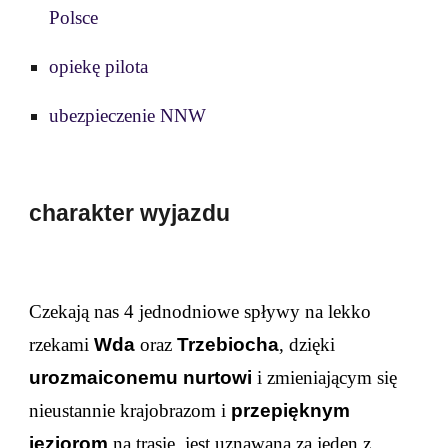
Polsce
opiekę pilota
ubezpieczenie NNW
charakter wyjazdu
Czekają nas 4 jednodniowe spływy na lekko
rzek
ami
Wda
oraz
Trzebiocha
, dzięki
urozmaiconemu nurtowi
i zmieniającym się
nieustannie krajobrazom i
przepięknym
jeziorom
na trasie, jest uznawana za jeden z