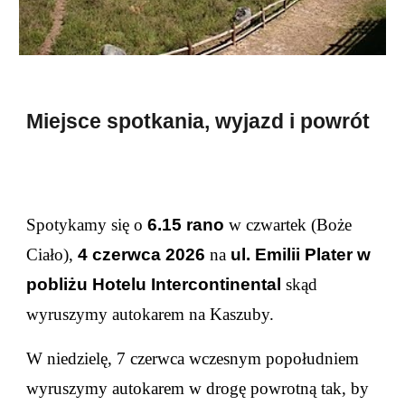
Miejsce spotkania, wyjazd i powrót
Spotykamy się o
6.15
rano
w czwartek (Boże
Ciało)
,
4
czerwca 202
6
na
ul. Emilii Plater w
pobliżu Hotelu Intercontinental
skąd
wyruszymy autokarem na
Kaszuby
.
W niedzielę,
7
czerwca wczesnym popołudniem
wyruszymy autokarem w drogę powrotną tak, by